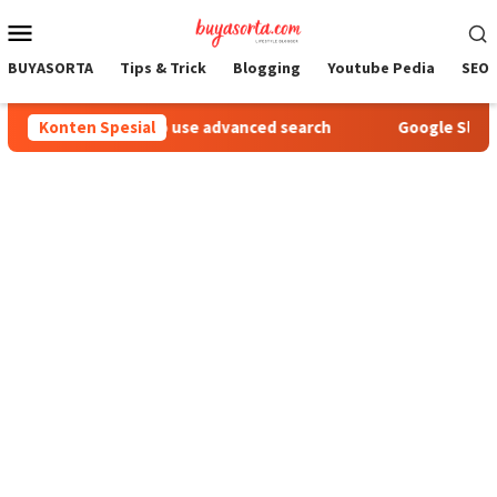
Loncat
Menu
ke
Mobile
konten
BUYASORTA
Tips & Trick
Blogging
Youtube Pedia
SEO 
Konten Spesial
How to use advanced search
Google Slides T